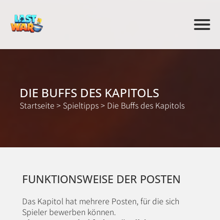
DIE BUFFS DES KAPITOLS
Startseite
>
Spieltipps
>
Die Buffs des Kapitols
FUNKTIONSWEISE DER POSTEN
Das Kapitol hat mehrere Posten, für die sich
Spieler bewerben können.