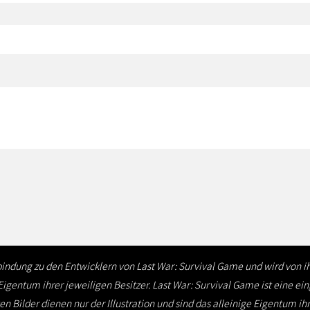
rbindung zu den Entwicklern von Last War: Survival Game und wird von
Eigentum ihrer jeweiligen Besitzer. Last War: Survival Game ist eine ei
 Bilder dienen nur der Illustration und sind das alleinige Eigentum ih