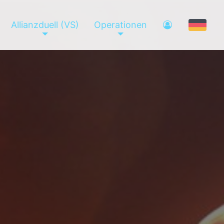
Allianzduell (VS)
Operationen