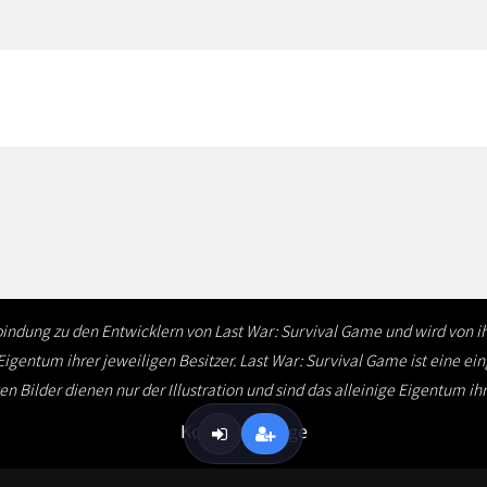
rbindung zu den Entwicklern von Last War: Survival Game und wird von
Eigentum ihrer jeweiligen Besitzer. Last War: Survival Game ist eine ei
 Bilder dienen nur der Illustration und sind das alleinige Eigentum ih
Kontaktanfrage