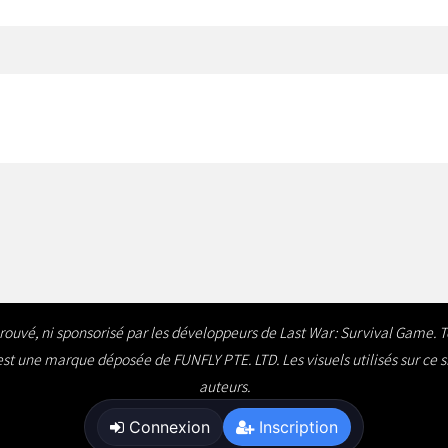
approuvé, ni sponsorisé par les développeurs de Last War: Survival Game. 
t une marque déposée de FUNFLY PTE. LTD. Les visuels utilisés sur ce site l
auteurs.
Demande de contact
Connexion
Inscription