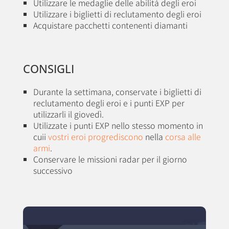
Utilizzare le medaglie delle abilità degli eroi
Utilizzare i biglietti di reclutamento degli eroi
Acquistare pacchetti contenenti diamanti
CONSIGLI
Durante la settimana, conservate i biglietti di
reclutamento degli eroi e i punti EXP per
utilizzarli il giovedì.
Utilizzate i punti EXP nello stesso momento in
cuii
vostri eroi progrediscono
nella
corsa alle
armi
.
Conservare le missioni radar per il giorno
successivo