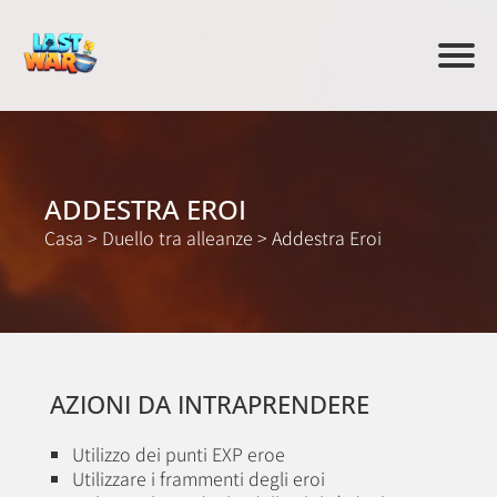
ADDESTRA EROI
Casa
>
Duello tra alleanze
>
Addestra Eroi
AZIONI DA INTRAPRENDERE
Utilizzo dei punti EXP eroe
Utilizzare i frammenti degli eroi