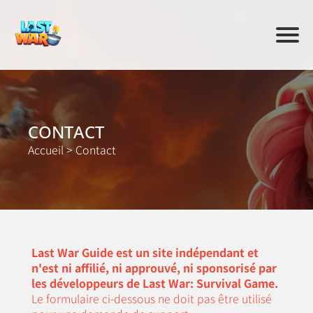
CONTACT
Accueil
>
Contact
Last War Guide est un site indépendant et
n'est ni affilié, ni approuvé, ni sponsorisé par
les développeurs de Last War: Survival Game.
Le formulaire ci-dessous ne doit pas être utilisé