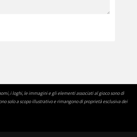
omi, i loghi, le immagini e gli elementi associati al gioco sono di
sono solo a scopo illustrativo e rimangono di proprietà esclusiva dei