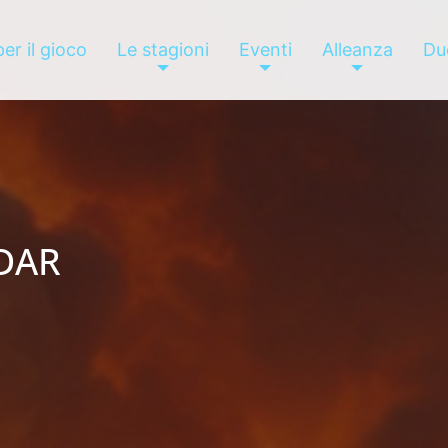
er il gioco
Le stagioni
Eventi
Alleanza
Due
DAR