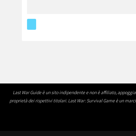
Last War Guide è un sito indipendente e non è affiliato, appoggiat
proprietà dei rispettivi titolari. Last War: Survival Game è un marc