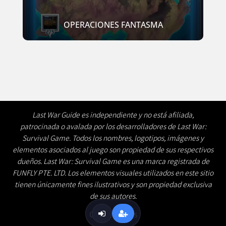
OPERACIONES FANTASMA
Last War Guide es independiente y no está afiliada,
patrocinada o avalada por los desarrolladores de Last War:
Survival Game. Todos los nombres, logotipos, imágenes y
elementos asociados al juego son propiedad de sus respectivos
dueños. Last War: Survival Game es una marca registrada de
FUNFLY PTE. LTD. Los elementos visuales utilizados en este sitio
tienen únicamente fines ilustrativos y son propiedad exclusiva
de sus autores.
Contáctenos