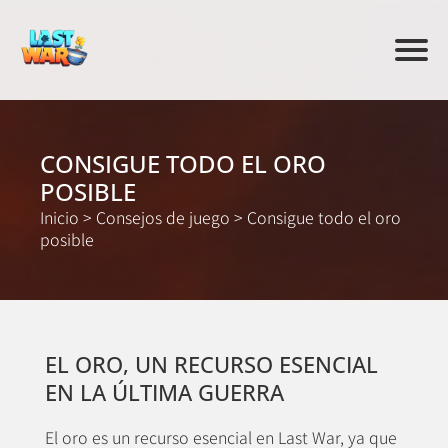
CONSIGUE TODO EL ORO
POSIBLE
Inicio
>
Consejos de juego
>
Consigue todo el oro
posible
EL ORO, UN RECURSO ESENCIAL
EN LA ÚLTIMA GUERRA
El oro es un recurso esencial en Last War, ya que